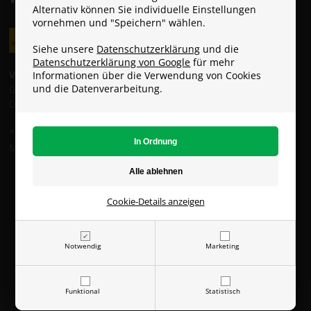
Alternativ können Sie individuelle Einstellungen
vornehmen und "Speichern" wählen.
Siehe unsere
Datenschutzerklärung
und die
Datenschutzerklärung von Google
für mehr
Versandkosten:
Informationen über die Verwendung von Cookies
und die Datenverarbeitung.
GLS: 6 € (Gratis ab 49 €)
DHL: 8 €
* Die Standardlieferung ist KOSTENLOS, solange du den
Mindestbestellwert von 49 € erreichst.
ParaconGaming.de (USt.-IDNr. DE353285431)
Copyright © - Alle Rechte vorbehalten
Cookie-Details anzeigen
Notwendig
Marketing
Funktional
Statistisch