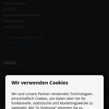
Über Paracon
Kontakt
Geschäftsbedingungen
Datenschutz
Impressum
info@ParaconGaming.de
Telefon
0800 1000097
SOCIAL
Folge Paracon in den sozialen Netzwerken:
Wir verwenden Cookies
Wir und unsere Partner verwenden Technologien,
einschließlich Cookies, um Daten über Sie für
funktionelle, statistische und Marketingzwecke zu
sammeln. Mit "In Ordnung" stimmen Sie zu.
VERSANDKOSTEN