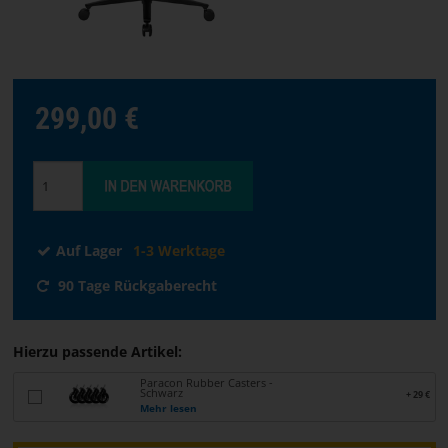
Sprache
auswählen
STARTSEITE
299,00 €
SOFTWARE
HÄNDLER
Auf Lager
1-3 Werktage
GESCHÄFTSBEDINGUNGEN
90 Tage Rückgaberecht
KONTAKT
Hierzu passende Artikel:
ÜBER
PARACON
Paracon Rubber Casters -
Schwarz
+ 29 €
Mehr lesen