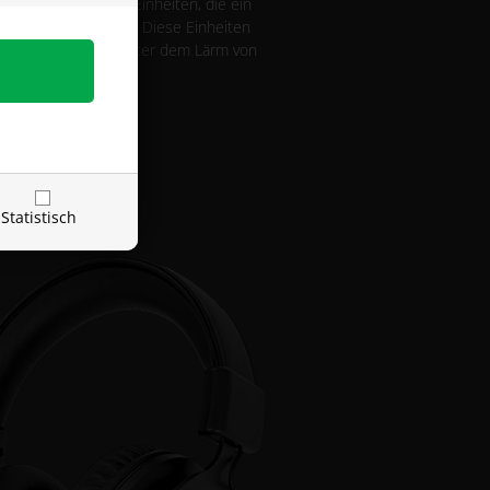
wei riesigen 50mm Einheiten, die ein
 Klangerlebnis liefern. Diese Einheiten
leisesten Schritte unter dem Lärm von
anaten zu hören.
Statistisch