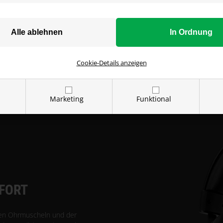
Der MAJOR Pro basiert auf z
kristallklares Studioqualität
ermöglichen es, selbst die 
Maschinengewehren und Gr
Cookie-Details anzeigen
Marketing
Funktional
FORT
ßen Ohrmuscheln und der