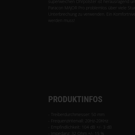
superweichen Ohrpolster ist herausragend un
Paracon MAJOR Pro problemlos über viele St
Unterbrechung zu verwenden. Ein Komfortnivea
werden muss!
PRODUKTINFOS
- Treiberdurchmesser: 50 mm
- Frequenzintervall: 20Hz-20KHz
- Empfindlichkeit: 104 dB +/- 3 dB
- Impedanz: 32 Ohm +/- 15 %