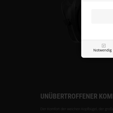
Notwendig
UNÜBERTROFFENER KOM
Der Komfort der weichen Kopfbügel, der gro