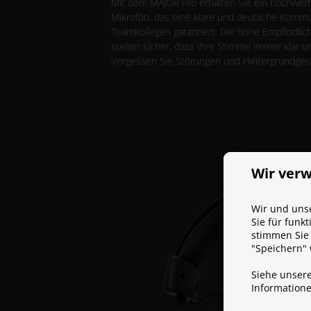
Mit dem MAJOR Pro erhalten Sie ein hochwer
Mikrofon, das eine klare und deutliche Kommu
Teamkollegen garantiert. Die hohe Empfindlic
stellen sicher, dass Ihre Stimme immer klar 
Vergessen Sie Störungen und Hintergrundger
Wir ver
Wir und unse
Sie für funk
stimmen Sie 
"Speichern"
Siehe unser
Information