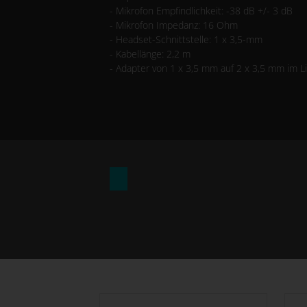
- Mikrofon Empfindlichkeit: -38 dB +/- 3 dB
- Mikrofon Impedanz: 16 Ohm
- Headset-Schnittstelle: 1 x 3,5-mm
- Kabellänge: 2,2 m
- Adapter von 1 x 3,5 mm auf 2 x 3,5 mm im L