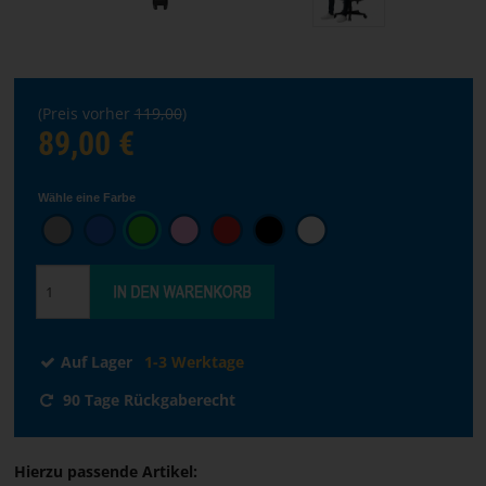
Sprache
auswählen
STARTSEITE
(Preis vorher
119,00
)
89,00 €
SOFTWARE
Wähle eine Farbe
HÄNDLER
GESCHÄFTSBEDINGUNGEN
KONTAKT
Auf Lager
1-3 Werktage
ÜBER
90 Tage Rückgaberecht
PARACON
Hierzu passende Artikel: