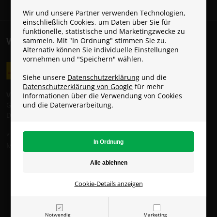
Wir und unsere Partner verwenden Technologien,
einschließlich Cookies, um Daten über Sie für
funktionelle, statistische und Marketingzwecke zu
sammeln. Mit "In Ordnung" stimmen Sie zu.
VERSANDKOSTEN
Alternativ können Sie individuelle Einstellungen
vornehmen und "Speichern" wählen.
Siehe unsere
Datenschutzerklärung
und die
Datenschutzerklärung von Google
für mehr
Versandkosten:
Informationen über die Verwendung von Cookies
und die Datenverarbeitung.
GLS: 6 € (Gratis ab 49 €)
DHL: 8 €
* Die Standardlieferung ist KOSTENLOS, solange du den
Mindestbestellwert von 49 € erreichst.
ParaconGaming.de (USt.-IDNr. DE353285431)
Copyright © - Alle Rechte vorbehalten
Cookie-Details anzeigen
Notwendig
Marketing