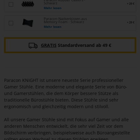
Schwarz
+ 29 €
Mehr lesen
Paracon-Nackenkissen aus
Memory Foam - Schwarz
+ 29 €
Mehr lesen
GRATIS
Standardversand ab 49 €
Paracon KNIGHT ist unsere neueste Serie professioneller
Gamer Stühle. Eine moderne und elegante Serie von Büro-
und Gamerstühlen, die dem Körper bessere Stütze als
traditionelle Bürostühle bieten. Diese Stühle sind sehr
ergonomisch und gleichzeitig modern und stilvoll.
All unsere Gamer Stühle sind mit Fokus auf Gamer und alle
anderen Menschen entwickelt, die sehr viel Zeit vor dem
Bildschirm verbringen, beispielsweise auch Büroangestellte
sollten einen Wechsel zu diesen Stühlen erwägen.