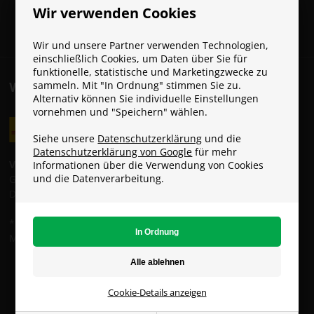
Wir verwenden Cookies
Wir und unsere Partner verwenden Technologien,
einschließlich Cookies, um Daten über Sie für
funktionelle, statistische und Marketingzwecke zu
sammeln. Mit "In Ordnung" stimmen Sie zu.
VERSANDKOSTEN
Alternativ können Sie individuelle Einstellungen
vornehmen und "Speichern" wählen.
Siehe unsere
Datenschutzerklärung
und die
Datenschutzerklärung von Google
für mehr
Versandkosten:
Informationen über die Verwendung von Cookies
und die Datenverarbeitung.
GLS: 6 € (Gratis ab 49 €)
DHL: 8 €
* Die Standardlieferung ist KOSTENLOS, solange du den
Mindestbestellwert von 49 € erreichst.
ParaconGaming.de (USt.-IDNr. DE353285431)
Copyright © - Alle Rechte vorbehalten
Cookie-Details anzeigen