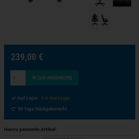
Sprache
auswählen
STARTSEITE
SOFTWARE
239,00 €
HÄNDLER
GESCHÄFTSBEDINGUNGEN
KONTAKT
Auf Lager
1-3 Werktage
90 Tage Rückgaberecht
ÜBER
PARACON
Hierzu passende Artikel:
Paracon Rubber Casters -