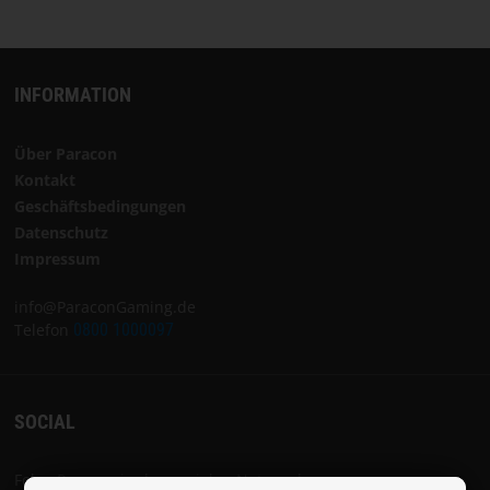
INFORMATION
Über Paracon
Kontakt
Geschäftsbedingungen
Datenschutz
Impressum
info@ParaconGaming.de
Telefon
0800 1000097
SOCIAL
Folge Paracon in den sozialen Netzwerken: