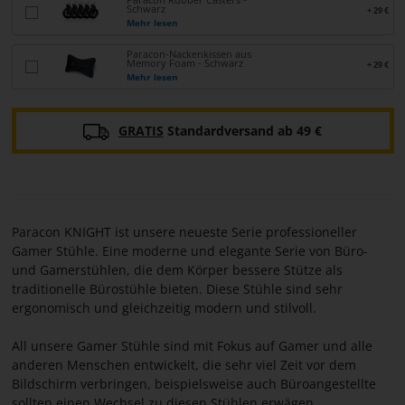
Schwarz
+ 29 €
Mehr lesen
Paracon-Nackenkissen aus
Memory Foam - Schwarz
+ 29 €
Mehr lesen
GRATIS
Standardversand ab 49 €
Paracon KNIGHT ist unsere neueste Serie professioneller
Gamer Stühle. Eine moderne und elegante Serie von Büro-
und Gamerstühlen, die dem Körper bessere Stütze als
traditionelle Bürostühle bieten. Diese Stühle sind sehr
ergonomisch und gleichzeitig modern und stilvoll.
All unsere Gamer Stühle sind mit Fokus auf Gamer und alle
anderen Menschen entwickelt, die sehr viel Zeit vor dem
Bildschirm verbringen, beispielsweise auch Büroangestellte
sollten einen Wechsel zu diesen Stühlen erwägen.