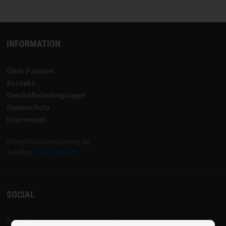
INFORMATION
Über Paracon
Kontakt
Geschäftsbedingungen
Datenschutz
Impressum
info@ParaconGaming.de
Telefon
0800 1000097
SOCIAL
Folge Paracon in den sozialen Netzwerken: