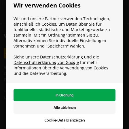
Wir verwenden Cookies
Wir und unsere Partner verwenden Technologien,
einschließlich Cookies, um Daten über Sie für
funktionelle, statistische und Marketingzwecke zu
sammeln. Mit "In Ordnung" stimmen Sie zu.
VERSANDKOSTEN
Alternativ können Sie individuelle Einstellungen
vornehmen und "Speichern" wählen.
Siehe unsere
Datenschutzerklärung
und die
Datenschutzerklärung von Google
für mehr
Versandkosten:
Informationen über die Verwendung von Cookies
und die Datenverarbeitung.
GLS: 6 € (Gratis ab 49 €)
DHL: 8 €
* Die Standardlieferung ist KOSTENLOS, solange du den
Mindestbestellwert von 49 € erreichst.
ParaconGaming.de (USt.-IDNr. DE353285431)
Copyright © - Alle Rechte vorbehalten
Cookie-Details anzeigen