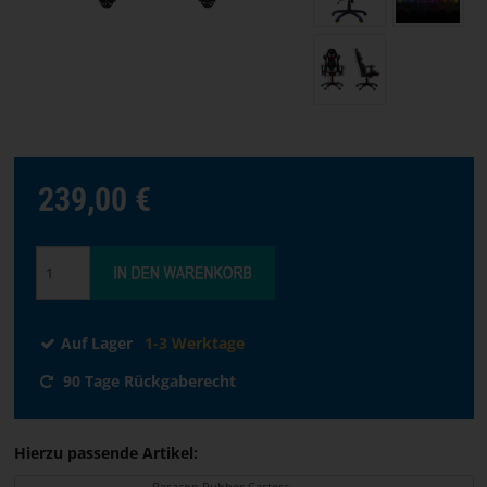
Sprache
auswählen
STARTSEITE
SOFTWARE
239,00 €
HÄNDLER
GESCHÄFTSBEDINGUNGEN
KONTAKT
Auf Lager
1-3 Werktage
90 Tage Rückgaberecht
ÜBER
PARACON
Hierzu passende Artikel:
Paracon Rubber Casters -