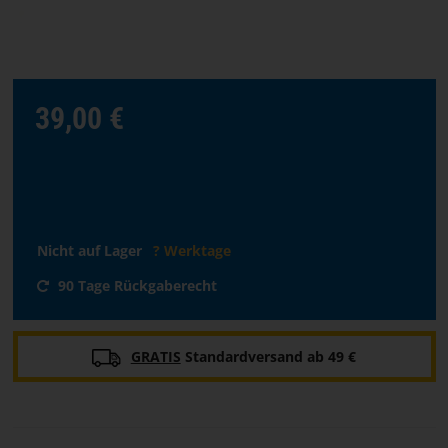
Sprache
auswählen
STARTSEITE
39,00 €
SOFTWARE
HÄNDLER
Nicht auf Lager
? Werktage
GESCHÄFTSBEDINGUNGEN
90 Tage Rückgaberecht
KONTAKT
ÜBER
GRATIS
Standardversand ab 49 €
PARACON