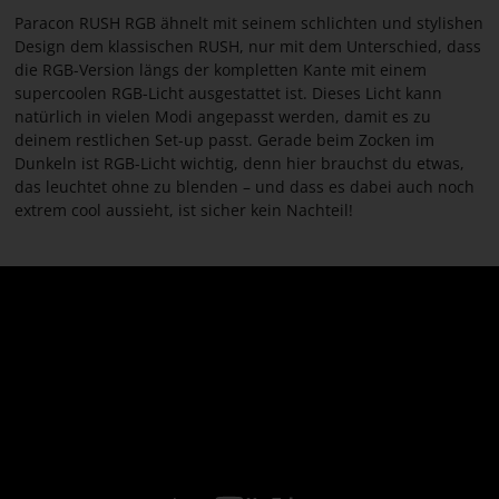
Paracon RUSH RGB ähnelt mit seinem schlichten und stylishen
Design dem klassischen RUSH, nur mit dem Unterschied, dass
die RGB-Version längs der kompletten Kante mit einem
supercoolen RGB-Licht ausgestattet ist. Dieses Licht kann
natürlich in vielen Modi angepasst werden, damit es zu
deinem restlichen Set-up passt. Gerade beim Zocken im
Dunkeln ist RGB-Licht wichtig, denn hier brauchst du etwas,
das leuchtet ohne zu blenden – und dass es dabei auch noch
extrem cool aussieht, ist sicher kein Nachteil!