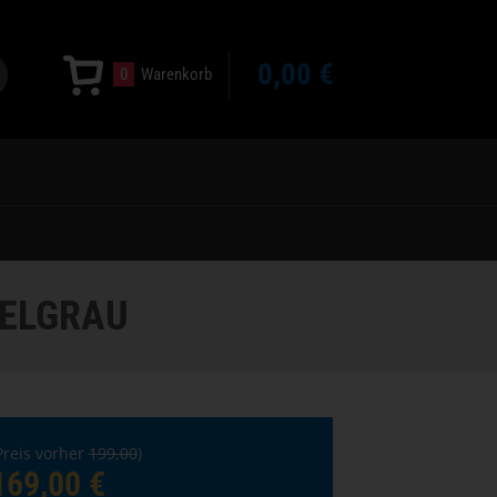
0,00 €
0
Warenkorb
KELGRAU
Preis vorher
199,00
)
169,00 €