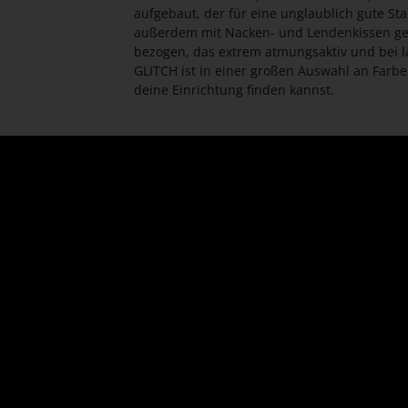
aufgebaut, der für eine unglaublich gute Sta
außerdem mit Nacken- und Lendenkissen gelie
bezogen, das extrem atmungsaktiv und bei 
GLITCH ist in einer großen Auswahl an Farben
deine Einrichtung finden kannst.