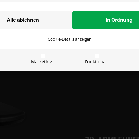
er rechten Seite des Sitzes
 Griff und lässt ihn los,
n hast. Das bietet dir eine
 einer langen Gaming-
 entspannen. Außerdem
Cookie-Details anzeigen
 Sitzen, um Tastatur und
hnten Sitzen mit dem
Marketing
Funktional