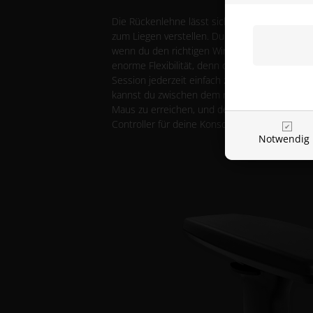
Die Rückenlehne lässt sich mit dem Griff an d
zum Liegen verstellen. Du ziehst einfach an dem
wenn du den richtigen Winkel für dich gefunde
enorme Flexibilität, denn du kannst dich nach
Session jederzeit einfach zurücklehnen und
kannst du zwischen dem nach vorne gelehnten
Maus zu erreichen, und dem nach hinten gele
Controller für deine Konsole wechseln.
Notwendig