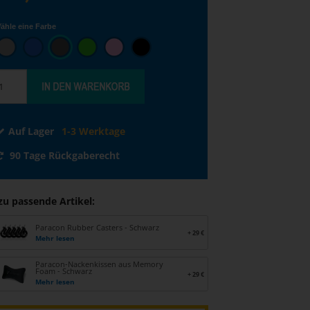
ähle eine Farbe
Auf Lager
1-3 Werktage
90 Tage Rückgaberecht
zu passende Artikel:
Paracon Rubber Casters - Schwarz
+ 29 €
Mehr lesen
Paracon-Nackenkissen aus Memory
Foam - Schwarz
+ 29 €
Mehr lesen