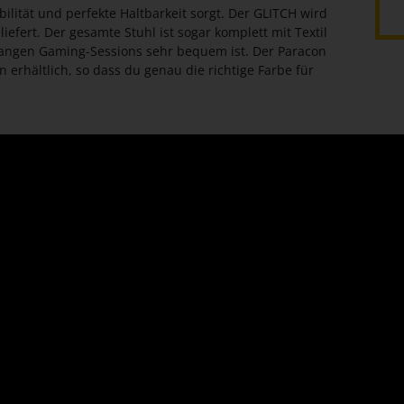
bilität und perfekte Haltbarkeit sorgt. Der GLITCH wird
fert. Der gesamte Stuhl ist sogar komplett mit Textil
langen Gaming-Sessions sehr bequem ist. Der Paracon
 erhältlich, so dass du genau die richtige Farbe für