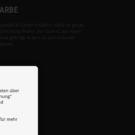
FARBE
Auswahl an Farben erhältlich, damit du genau
 Einrichtung findest. Der Stuhl ist aus einem
ial gefertigt, in dem du auch in kurzen
kannst.
aten über
dnung"
nd
für mehr