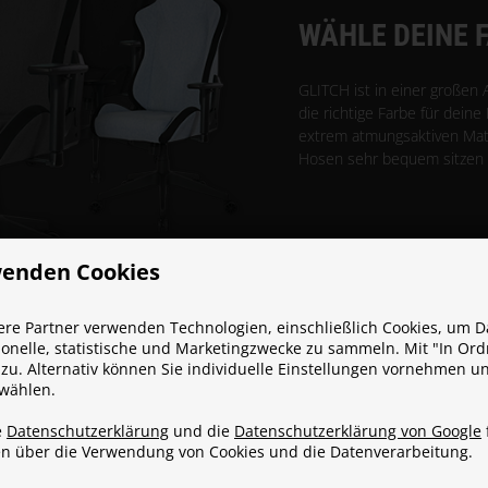
WÄHLE DEINE 
GLITCH ist in einer großen 
die richtige Farbe für deine
extrem atmungsaktiven Mater
Hosen sehr bequem sitzen 
wenden Cookies
re Partner verwenden Technologien, einschließlich Cookies, um D
tionelle, statistische und Marketingzwecke zu sammeln. Mit "In Or
zu. Alternativ können Sie individuelle Einstellungen vornehmen u
 wählen.
e
Datenschutzerklärung
und die
Datenschutzerklärung von Google
en über die Verwendung von Cookies und die Datenverarbeitung.
LEHNE